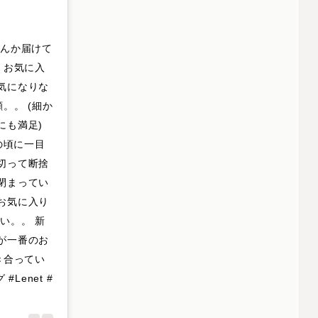
さんか届けて
 お気に入
気になりな
。。 (細か
にも満足)
の頃に一目
切って断捨
閉まってい
お気に入り
い。。 新
が一番のお
き合ってい
Lenet #