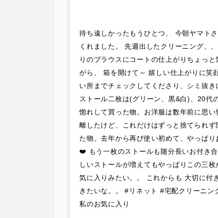
待ち遠しかったもうひとつ、 今朝ヤマト
くれました。 先週出したクリーニング、、
りのブラウスにコートの仕上がりちょっと
がら、 箱を開けて～ 嬉しい仕上がりに笑顔
い所までチェックしてくださり、シミ抜き
ストール二枚は(グリーン、黒&白)、20代
惚れして買った物。お洋服は数年前に思い
離したけど、これだけはずっと捨てられず
た物。去年から再び使い初めて、やっぱり
❤️ もう一枚のストールも随分長いお付き合
しいストールが増えてもやっぱりこの三枚
気に入りみたい。。 これからも 大切に付
きたいな。。 #リネット #宅配クリーニング #
私のお気に入り