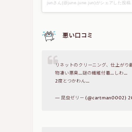
junさん(@june.june.jun)がシェアした投稿
悪い口コミ
リネットのクリーニング、仕上がり
物凄い悪臭…謎の繊維付着…しわ…
2度とつかわん…
— 昆虫ゼリー (@cartman0002) 2