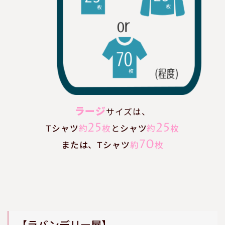
ラージ
サイズは、
25
25
Tシャツ
約
枚
と
シャツ
約
枚
70
または、Tシャツ
約
枚