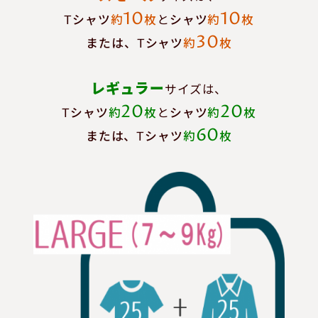
10
10
Tシャツ
約
枚
と
シャツ
約
枚
30
または、Tシャツ
約
枚
レギュラー
サイズは、
20
20
Tシャツ
約
枚
と
シャツ
約
枚
60
または、Tシャツ
約
枚