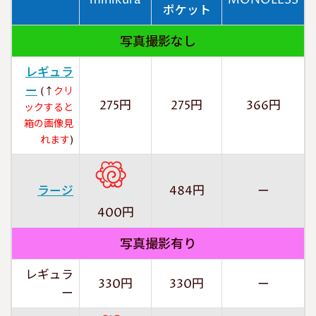
minikura
MONOLESS
ポケット
写真撮影なし
レギュラ
ー
(↑
クリ
275円
275円
366円
ックすると
箱の画像見
れます
)
ラージ
484円
ー
400円
写真撮影有り
レギュラ
330円
330円
ー
ー