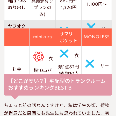
ー保管で比較
1着ずつの
真撮影有り
880円～
1,100円～
取り出し
プランの
1,320円
み)
シワが気になるお洋服におすすめのプラン
です♪
ヤフオク
(ヤ
落
出品サー
サマリー
無
minikura
MONOLESS
ビス利用
フオク出品
ポケット
札金額の
時の手数
サービスな
料
10%
料
し)
衣
衣
サマリー
サー
類1点82円
minikura
MONOLESS
料金
類10点パ
ポケット
(衣類10点
ビスなし
ックで 550
【どこが安い？】宅配型のトランクルーム
だと820
円
おすすめランキングBEST３
円)
ちょっと前の話なんですけど、私は学生の頃、荷物
が得意だと周囲にも先生にも思われていました。宅